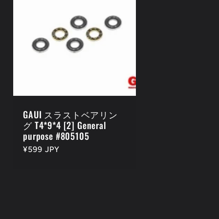
GAUI スラストベアリン
グ T4*9*4 [2] General
purpose #805105
通
¥599 JPY
常
価
格