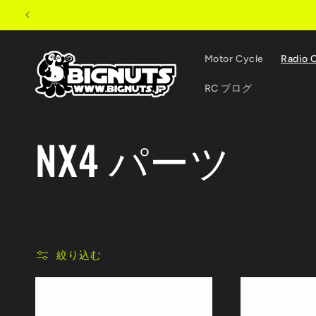
コンテ
ンツに
進む
Motor Cycle
Radio 
RC ブログ
コ
NX4 パーツ
レ
ク
絞り込む
シ