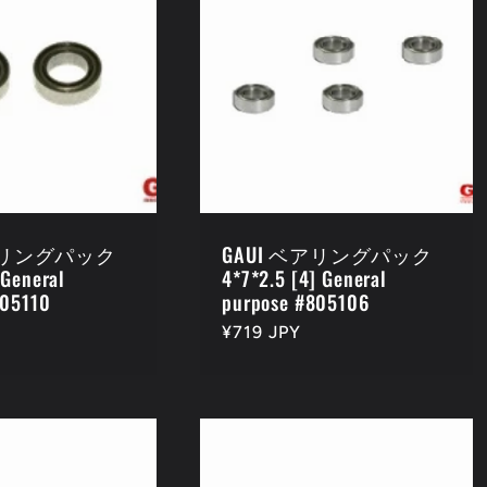
ベアリングパック
GAUI ベアリングパック
 General
4*7*2.5 [4] General
805110
purpose #805106
通
¥719 JPY
常
価
格