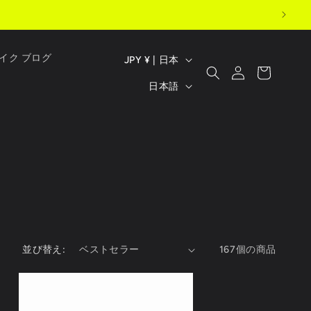
ロ
国
カ
イク ブログ
JPY ¥ | 日本
グ
ー
言
/
イ
日本語
ト
ン
語
地
域
並び替え:
167個の商品