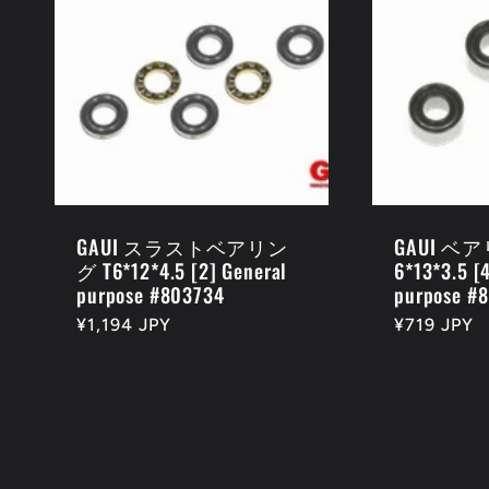
GAUI スラストベアリン
GAUI 
グ T6*12*4.5 [2] General
6*13*3.5 [
purpose #803734
purpose #
通
¥1,194 JPY
通
¥719 JPY
常
常
価
価
格
格