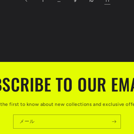
…
11
1
9
10
SCRIBE TO OUR EM
the first to know about new collections and exclusive off
メール