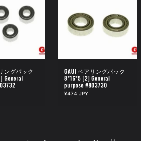
ベアリングパック
GAUI ベアリングパック
4] General
8*16*5 [2] General
803732
purpose #803730
通
¥474 JPY
常
価
格