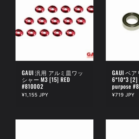
ョ
ン
:
GAUI 汎用 アルミ皿ワッ
GAUI 
シャー M3 [15] RED
6*10*3 [2]
#810002
purpose #
通
¥1,155 JPY
通
¥719 JPY
常
常
価
価
格
格