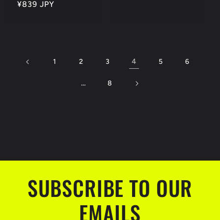
通
¥839 JPY
常
常
価
価
格
格
4
1
2
3
5
6
…
8
SUBSCRIBE TO OUR
EMAILS