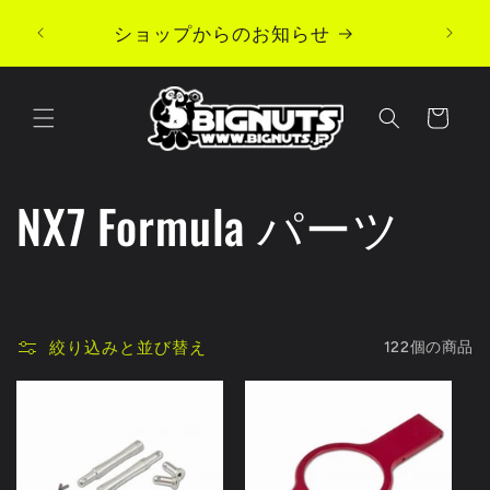
コンテ
ンツに
ショップからのお知らせ
進む
カ
ー
ト
コ
NX7 Formula パーツ
レ
ク
絞り込みと並び替え
122個の商品
シ
ョ