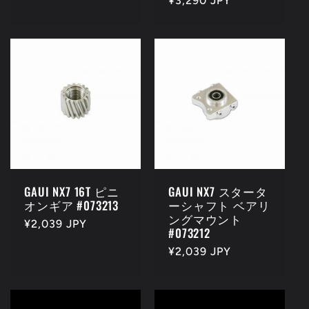
通
¥3,290 JPY
常
常
価
価
格
格
GAUI NX7 16T ピニ
GAUI NX7 スタータ
オンギア #073213
ーシャフト ベアリ
ングマウント
通
¥2,039 JPY
#073212
常
通
¥2,039 JPY
価
常
格
価
格