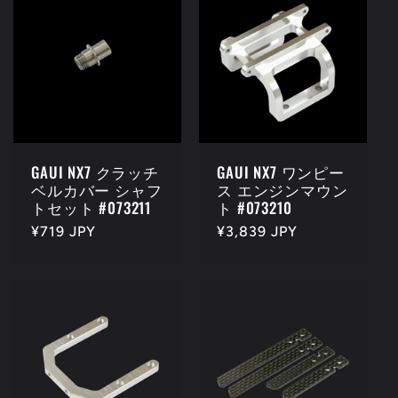
GAUI NX7 クラッチ
GAUI NX7 ワンピー
ベルカバー シャフ
ス エンジンマウン
トセット #073211
ト #073210
通
¥719 JPY
通
¥3,839 JPY
常
常
価
価
格
格