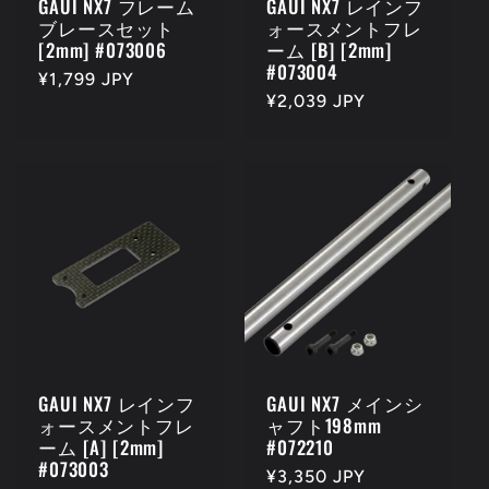
GAUI NX7 フレーム
GAUI NX7 レインフ
ブレースセット
ォースメントフレ
[2mm] #073006
ーム [B] [2mm]
#073004
通
¥1,799 JPY
通
¥2,039 JPY
常
常
価
価
格
格
GAUI NX7 レインフ
GAUI NX7 メインシ
ォースメントフレ
ャフト198mm
ーム [A] [2mm]
#072210
#073003
通
¥3,350 JPY