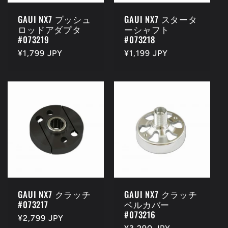
GAUI NX7 プッシュ
GAUI NX7 スタータ
ロッドアダプタ
ーシャフト
#073219
#073218
通
¥1,799 JPY
通
¥1,199 JPY
常
常
価
価
格
格
GAUI NX7 クラッチ
GAUI NX7 クラッチ
#073217
ベルカバー
#073216
通
¥2,799 JPY