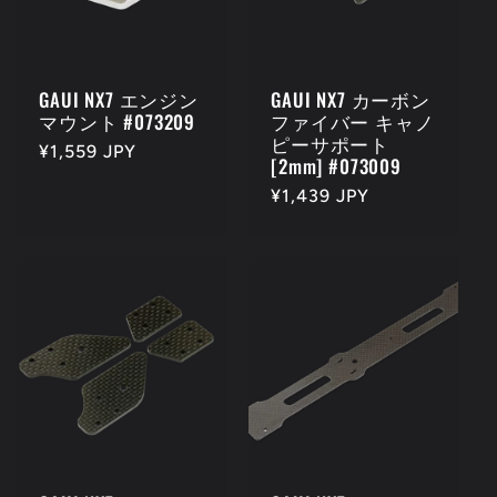
GAUI NX7 エンジン
GAUI NX7 カーボン
マウント #073209
ファイバー キャノ
ピーサポート
通
¥1,559 JPY
[2mm] #073009
常
通
¥1,439 JPY
価
常
格
価
格