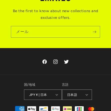
Be the first to know about new collections and
exclusive offers.
メール
Facebook
Instagram
Twitter
国/地域
言語
JPY ¥ | 日本
日本語
決