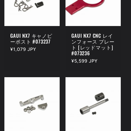
ン
:
GAUI NX7 キャノピ
GAUI NX7 CNC レイ
ーポスト #073237
ンフォース プレー
ト [レッドマット]
通
¥1,079 JPY
#073236
常
通
¥5,599 JPY
価
常
格
価
格