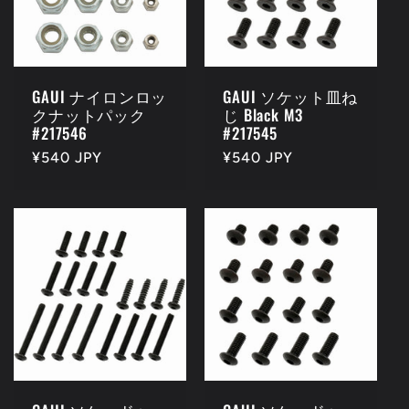
GAUI ナイロンロッ
GAUI ソケット皿ね
クナットパック
じ Black M3
#217546
#217545
Regular
¥540 JPY
Regular
¥540 JPY
price
price