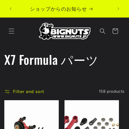
Skip to
ショップからのお知らせ
content
Cart
C
X7 Formula パーツ
o
l
Filter and sort
158 products
l
e