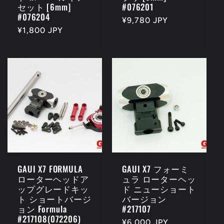
セット [6mm]
#076201
#076204
Regular
¥9,780 JPY
Regular
¥1,800 JPY
price
price
GAUI X7 FORMULA
GAUI X7 フォーミ
ローターヘッドア
ュラ ローターヘッ
ップグレードキッ
ド ニューショート
ト ショートバージ
バージョン
ョン Formula
#217107
#217108(072206)
Regular
¥6,000 JPY