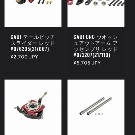
c
t
i
GAUI テールピッチ
GAUI CNC ウオッシ
スライダー レッド
ュアウトアーム ア
o
#076205(217067)
ッセンブリ レッド
#072207(217110)
Regular
¥2,700 JPY
n
Regular
¥5,705 JPY
price
price
: