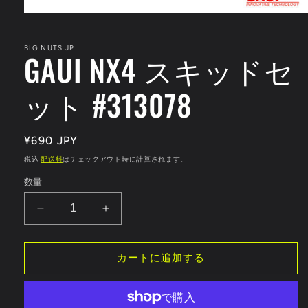
モ
ー
ダ
BIG NUTS JP
GAUI NX4 スキッドセ
ル
で
メ
ット #313078
デ
ィ
ア
(1)
通
¥690 JPY
を
開
常
税込
配送料
はチェックアウト時に計算されます。
く
価
数量
格
GAUI
GAUI
NX4
NX4
ス
ス
カートに追加する
キ
キ
ッ
ッ
ド
ド