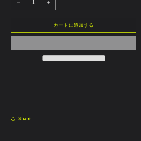
GAUI
GAUI
NX4
NX4
イ
イ
カートに追加する
ン
ン
タ
タ
グ
グ
ラ
ラ
テ
テ
ッ
ッ
ド
ド
エ
エ
ン
ン
ジ
ジ
ン
ン
マ
マ
ウ
ウ
Share
ン
ン
ト
ト
ブ
ブ