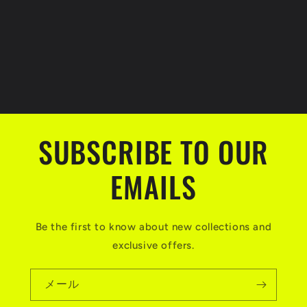
ラ
ラ
ケ
ケ
ッ
ッ
ト
ト
ア
ア
ッ
ッ
プ
プ
グ
グ
SUBSCRIBE TO OUR
レ
レ
ー
ー
EMAILS
ド
ド
#313101
#313101
の
の
数
数
Be the first to know about new collections and
量
量
exclusive offers.
を
を
減
増
メール
ら
や