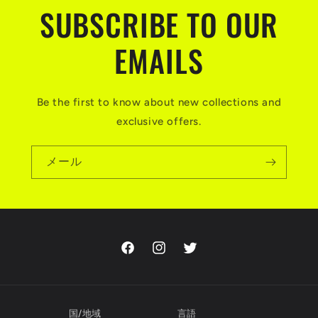
SUBSCRIBE TO OUR
#216155
#216155
の
の
数
数
EMAILS
量
量
を
を
減
増
Be the first to know about new collections and
ら
や
exclusive offers.
す
す
メール
Facebook
Instagram
Twitter
国/地域
言語