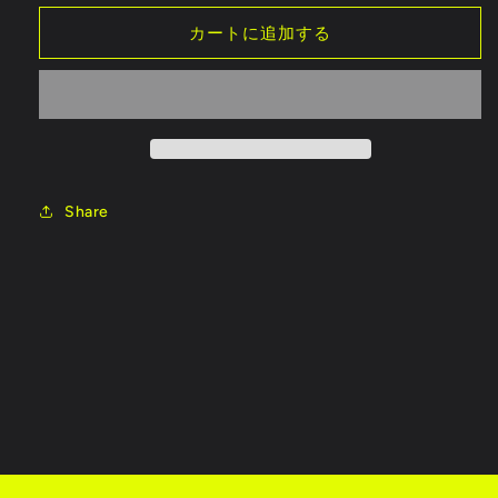
CNC
CNC
カートに追加する
フ
フ
レ
レ
ー
ー
ム
ム
レ
レ
イ
イ
ン
ン
Share
フ
フ
ォ
ォ
ー
ー
ス
ス
メ
メ
ン
ン
ト
ト
プ
プ
レ
レ
ー
ー
ト
ト