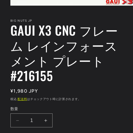
モ
ー
ダ
BIG NUTS JP
GAUI X3 CNC フレー
ル
で
メ
ム レインフォース
デ
ィ
ア
メント プレート
(1)
を
開
#216155
く
通
¥1,980 JPY
常
税込
配送料
はチェックアウト時に計算されます。
価
数量
格
GAUI
GAUI
X3
X3