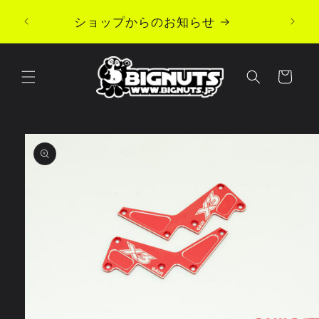
コンテ
ンツに
ショップからのお知らせ
進む
カ
ー
ト
商品情
報にス
キップ