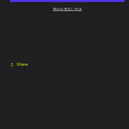
ム
ム
(Right)
(Right)
別のお支払い方法
#208701
#208701
の
の
数
数
量
量
を
を
減
増
ら
や
す
す
Share