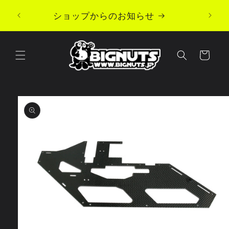
コンテ
ンツに
ショップからのお知らせ
進む
カ
ー
ト
商品情
報にス
キップ