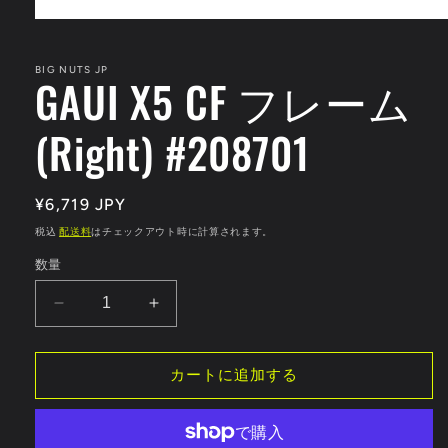
モ
ー
ダ
BIG NUTS JP
GAUI X5 CF フレーム
ル
で
メ
(Right) #208701
デ
ィ
ア
(1)
通
¥6,719 JPY
を
開
常
税込
配送料
はチェックアウト時に計算されます。
く
価
数量
格
GAUI
GAUI
X5
X5
CF
CF
カートに追加する
フ
フ
レ
レ
ー
ー